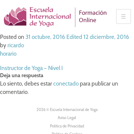
Skip
to
☰
content
Posted on
31 octubre, 2016
Edited 12 diciembre, 2016
by
ricardo
horario
NAVEGACIÓN
Instructor de Yoga – Nivel I
Deja una respuesta
DE
Lo siento, debes estar
conectado
para publicar un
comentario.
ENTRADAS
2026 © Escuela Internacional de Yoga
Aviso Legal
Política de Privacidad
Política de Cookies