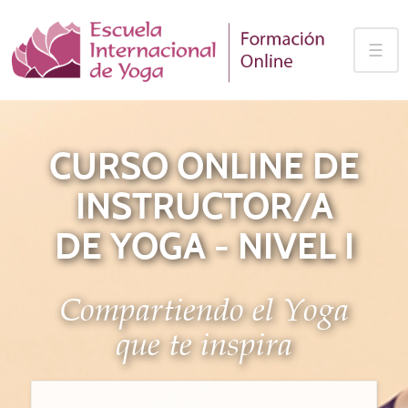
Skip
to
☰
content
CURSO ONLINE DE
INSTRUCTOR/A
DE YOGA - NIVEL I
Compartiendo el Yoga
que te inspira