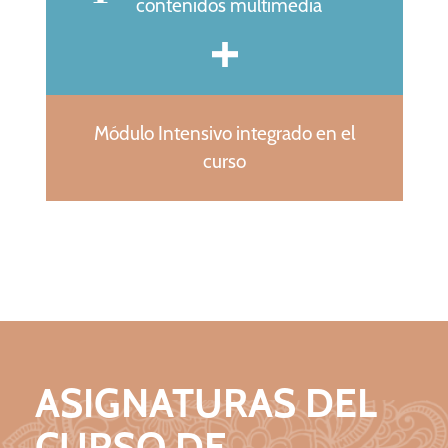
contenidos multimedia
Módulo Intensivo integrado en el
curso
ASIGNATURAS DEL
CURSO DE