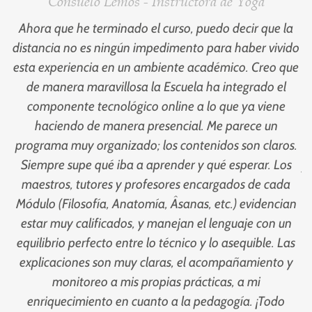
Consuelo Lemos - Instructora de Yoga
a,
Ahora que he terminado el curso, puedo decir que la
M
distancia no es ningún impedimento para haber vivido
n
esta experiencia en un ambiente académico. Creo que
s
de manera maravillosa la Escuela ha integrado el
componente tecnológico online a lo que ya viene
haciendo de manera presencial. Me parece un
programa muy organizado; los contenidos son claros.
os
Siempre supe qué iba a aprender y qué esperar. Los
j
maestros, tutores y profesores encargados de cada
g
Módulo (Filosofía, Anatomía, Âsanas, etc.) evidencian
estar muy calificados, y manejan el lenguaje con un
r
equilibrio perfecto entre lo técnico y lo asequible. Las
v
explicaciones son muy claras, el acompañamiento y
monitoreo a mis propias prácticas, a mi
enriquecimiento en cuanto a la pedagogía. ¡Todo