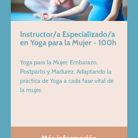
Instructor/a Especializado/a
en Yoga para la Mujer - 100h
Yoga para la Mujer: Embarazo,
Postparto y Madurez. Adaptando la
práctica de Yoga a cada fase vital de
la mujer.